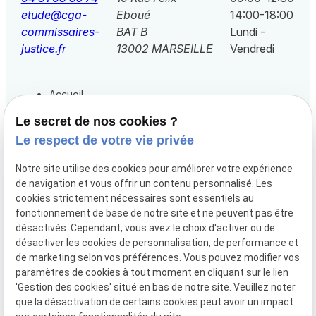
etude@cga-
Eboué
14:00-18:00
commissaires-
BAT B
Lundi -
justice.fr
13002 MARSEILLE
Vendredi
Accueil
L'étude commissaire de justice
Le secret de nos cookies ?
Le respect de votre vie privée
Nos prestations
Nos tarifs
Notre site utilise des cookies pour améliorer votre expérience
de navigation et vous offrir un contenu personnalisé. Les
Paiement en ligne
cookies strictement nécessaires sont essentiels au
Actualités
fonctionnement de base de notre site et ne peuvent pas être
désactivés. Cependant, vous avez le choix d'activer ou de
Contact
désactiver les cookies de personnalisation, de performance et
de marketing selon vos préférences. Vous pouvez modifier vos
paramètres de cookies à tout moment en cliquant sur le lien
Mentions
Politique de
Gestion
Plan du
'Gestion des cookies' situé en bas de notre site. Veuillez noter
légales
confidentialité
des
site
que la désactivation de certains cookies peut avoir un impact
cookies