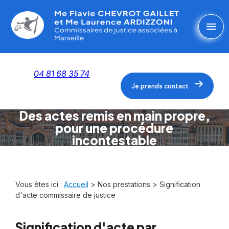
Panneau de gestion des cookies
menu
04 81 68 35 74
Je prends contact
Des actes remis en main propre,
pour une procédure
incontestable
Vous êtes ici :
Accueil
>
Nos prestations
> Signification
d'acte commissaire de justice
Signification d'acte par