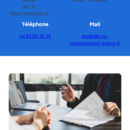
BAT B
13002 MARSEILLE
Téléphone
Mail
04 81 68 35 74
etude@cga-
commissaires-justice.fr