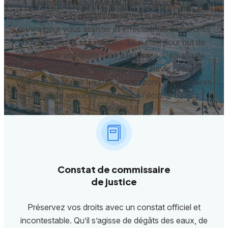
de solliciter nos services. Que vous soyez un
particulier ou un professionnel, nous mettons tout en
œuvre pour vous assister et effectuer les démarches
administratives et juridiques qui auront pour but de
faire valoir vos droits face à la justice. L'équipe de
l'Étude CGA, composée de Maître Flavie Chevrot-
Gaillet et de Maître Laurence Ardizzoni, commissaires
de justice associées, se tient à l'écoute de vos
besoins.
Constat de commissaire
de justice
Préservez vos droits avec un constat officiel et
incontestable. Qu’il s’agisse de dégâts des eaux, de