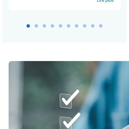
chaque fois, elle s’est montrée
extrêmement disponible,
comprehensive, professionnelle,
rapide et rigoureuse. Elle a toujours
veillé a me donner des conseils
avisés et de la visibilité quant aux
différentes situations et procedures
en cours. Je ferai a nouveau appel a
elle a l’avenir et la conseille
vivement!