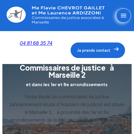
Panneau de gestion des cookies
menu
04 81 68 35 74
Je prends contact
Commissaires de justice à
Marseille 2
et dans les 1er et 8e arrondissements
Notre étude de commissaires de justice
(anciennement étude d'huissiers de justice) est située
à Marseille 2, à proximité des 1er et 8e
arrondissements de la cité phocéenne, et reçoit toute
personne venant des Bouches-du-Rhône désireuse