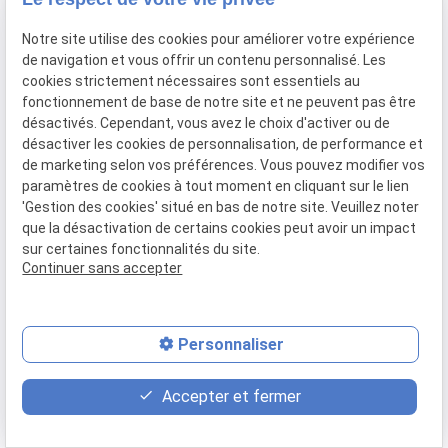
Notre site utilise des cookies pour améliorer votre expérience
de navigation et vous offrir un contenu personnalisé. Les
cookies strictement nécessaires sont essentiels au
Contactez votre commissaire de justice
fonctionnement de base de notre site et ne peuvent pas être
désactivés. Cependant, vous avez le choix d'activer ou de
Vous êtes à la recherche d'un commissaire de
désactiver les cookies de personnalisation, de performance et
justice proche de Marseille 1 ou du 8e
de marketing selon vos préférences. Vous pouvez modifier vos
paramètres de cookies à tout moment en cliquant sur le lien
arrondissement pour faire signifier un acte ? Vous
'Gestion des cookies' situé en bas de notre site. Veuillez noter
avez besoin de faire constater des malfaçons
que la désactivation de certains cookies peut avoir un impact
survenues lors des travaux de votre maison du 8e
sur certaines fonctionnalités du site.
arrondissement ? Notre étude de commissaires de
Continuer sans accepter
justice à Marseille 6 se tient à votre disposition
pour vous accompagner dans vos démarches.
Personnaliser
Contactez-nous pour nous faire part de vos
besoins, nous mettrons tout en œuvre pour traiter
place
contact_page
phone
Accepter et fermer
votre demande avec diligence.
Plan d'accès
Contact
04 81 68 35 74