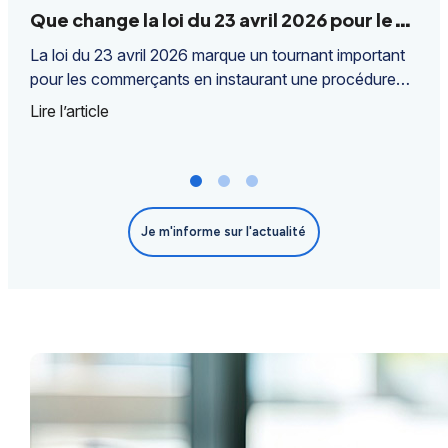
Que change la loi du 23 avril 2026 pour le
recouvrement des créances ?
La loi du 23 avril 2026 marque un tournant important
pour les commerçants en instaurant une procédure
simplifiée de recouvrement des créances
Lire l’article
commerciales incontestées. Pour les commerçants de
...
Je m'informe sur l'actualité